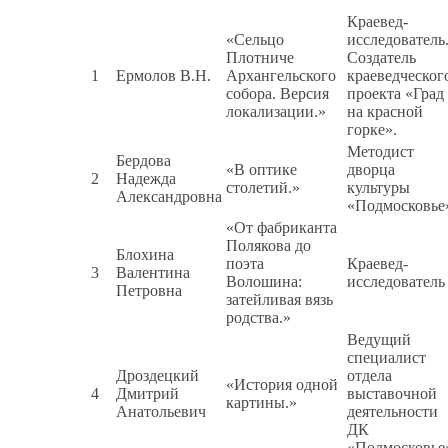
Краевед-
«Сельцо
исследователь
Плотниче
Создатель
1
Ермолов В.Н.
Архангельского
краеведческог
собора. Версия
проекта «Град
локализации.»
на красной
горке».
Методист
Бердова
«В оптике
дворца
2
Надежда
столетий.»
культуры
Александровна
«Подмосковье
«От фабриканта
Полякова до
Блохина
поэта
Краевед-
3
Валентина
Волошина:
исследователь
Петровна
затейливая вязь
родства.»
Ведущий
специалист
Дроздецкий
отдела
«История одной
4
Дмитрий
выставочной
картины.»
Анатольевич
деятельности
ДК
«Подмосковье