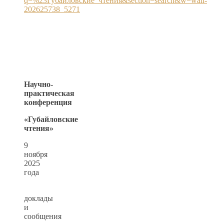
q=%23Губайловские_чтения&section=search&w=wall-
202625738_5271
Научно-
практическая
конференция
«Губайловские
чтения»
9
ноября
2025
года
доклады
и
сообщения