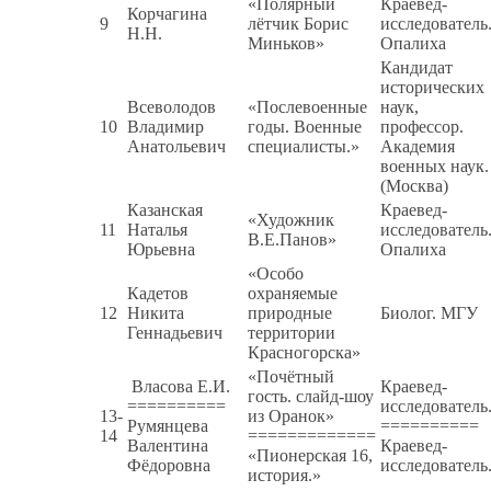
«Полярный
Краевед-
Корчагина
9
лётчик Борис
исследователь
Н.Н.
Миньков»
Опалиха
Кандидат
исторических
Всеволодов
«Послевоенные
наук,
10
Владимир
годы. Военные
профессор.
Анатольевич
специалисты.»
Академия
военных наук.
(Москва)
Казанская
Краевед-
«Художник
11
Наталья
исследователь
В.Е.Панов»
Юрьевна
Опалиха
«Особо
Кадетов
охраняемые
12
Никита
природные
Биолог. МГУ
Геннадьевич
территории
Красногорска»
«Почётный
Власова Е.И.
Краевед-
гость. слайд-шоу
==========
исследователь
13-
из Оранок»
Румянцева
==========
14
=============
Валентина
Краевед-
«Пионерская 16,
Фёдоровна
исследователь
история.»