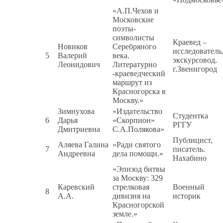
«А.П.Чехов и
Московские
поэты-
символисты
Краевед –
Новиков
Серебряного
исследователь
5
Валерий
века.
экскурсовод.
Леонидович
Литературно
г.Звенигород
-краеведческий
маршрут из
Красногорска в
Москву.»
Зимнухова
«Издательство
Студентка
6
Дарья
«Скорпион»
РГГУ
Дмитриевна
С.А.Полякова»
Публицист,
Аляева Галина
«Ради святого
7
писатель.
Андреевна
дела помощи.»
Нахабино
«Эпизод битвы
за Москву: 329
Каревский
стрелковая
Военный
8
А.А.
дивизия на
историк
Красногорской
земле.»