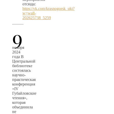
отсюда:
https://vk.com/krasnogorsk_ukt?
w=wall-
202625738_5259
9
ноября
2024
года В
Центральной
библиотеке
состоялась
научно-
практическая
конференция
«IV
Губайловские
чтения»,
которая
объединила
не