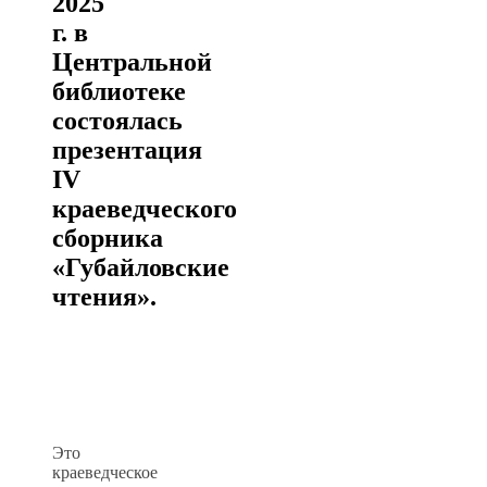
2025
г. в
Центральной
библиотеке
состоялась
презентация
IV
краеведческого
сборника
«Губайловские
чтения».
Это
краеведческое