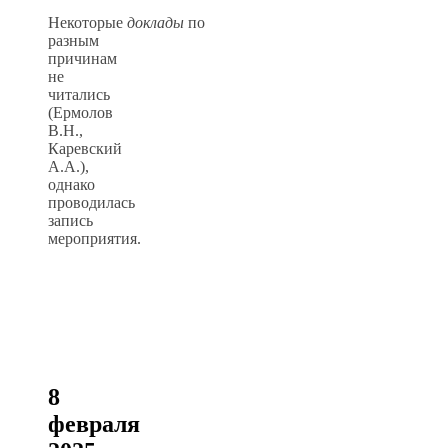
Некоторые
доклады
по
разным
причинам
не
читались
(Ермолов
В.Н.,
Каревский
А.А.),
однако
проводилась
запись
мероприятия.
8
февраля