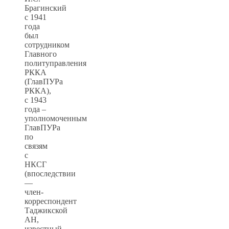
Брагинский
с 1941
года
был
сотрудником
Главного
политуправления
РККА
(ГлавПУРа
РККА),
с 1943
года –
уполномоченным
ГлавПУРа
по
связям
с
НКСГ
(впоследствии
—
член-
корреспондент
Таджикской
АН,
известный