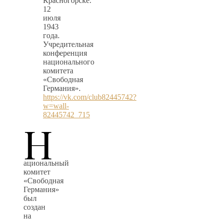
Красногорске.
12
июля
1943
года.
Учредительная
конференция
национального
комитета
«Свободная
Германия».
https://vk.com/club82445742?
w=wall-
82445742_715
Н
ациональный
комитет
«Свободная
Германия»
был
создан
на