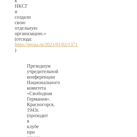
к
НКСГ
и
создали
свою
отдельную
организацию.»
(отсюда:
https://proza.ru/2021/01/02/1371
)
Президиум
учредительной
конференции
Национального
комитета
«Свободная
Германия».
Красногорск.
1943г.
(проходит
в
клубе
при