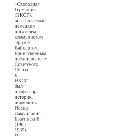
«Свободная
Германия»
(НКСГ),
возглавляемый
немецким
писателем-
коммунистом
Эрихом
Вайнертом.
Единственным
представителем
Советского
Союза
в
НКСГ
был
профессор-
историк,
полковник
Иосиф
Самуилович
Брагинский
(1905-
1989).
И.С.