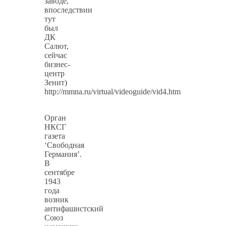
заводе,
впоследствии
тут
был
ДК
Салют,
сейчас
бизнес-
центр
Зенит)
http://mmna.ru/virtual/videoguide/vid4.htm
Орган
НКСГ
газета
‘Свободная
Германия’.
В
сентябре
1943
года
возник
антифашистский
Союз