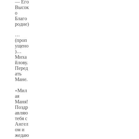
— Его
Высок
о
Благо
родие)
…
(проп
ущено
)…
Миха
йлову.
Перед
ать
Мане.
«Мил
ая
Маня!
Поздр
авляю
тебя с
Ангел
ом и
жедаю