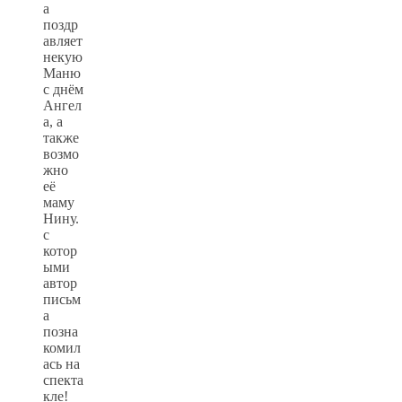
а
поздр
авляет
некую
Маню
с днём
Ангел
а, а
также
возмо
жно
её
маму
Нину.
с
котор
ыми
автор
письм
а
позна
комил
ась на
спекта
кле!