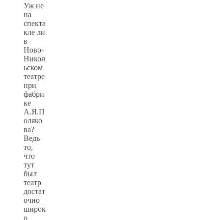
Уж не
на
спекта
кле ли
в
Ново-
Никол
ьском
театре
при
фабри
ке
А.Я.П
оляко
ва?
Ведь
то,
что
тут
был
театр
достат
очно
широк
о