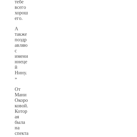
тебе
всего
хорош
его.
А
также
поздр
авляю
с
имени
ннеце
й
Нину.
»
От
Мани
Окоро
ковой.
Котор
ая
была
на
спекта