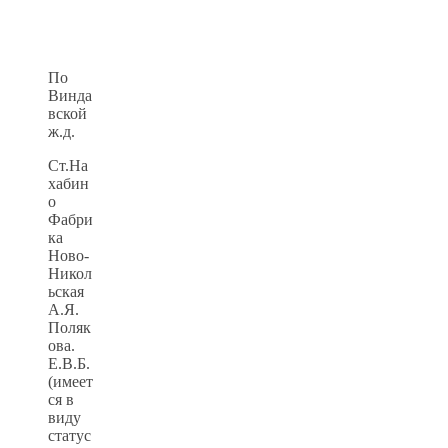
По
Винда
вской
ж.д.
Ст.На
хабин
о
Фабри
ка
Ново-
Никол
ьская
А.Я.
Поляк
ова.
Е.В.Б.
(имеет
ся в
виду
статус