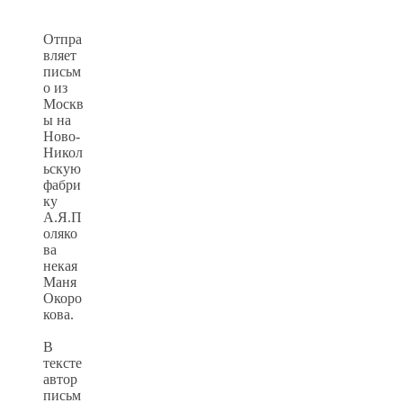
Отпра
вляет
письм
о из
Москв
ы на
Ново-
Никол
ьскую
фабри
ку
А.Я.П
оляко
ва
некая
Маня
Окоро
кова.
В
тексте
автор
письм