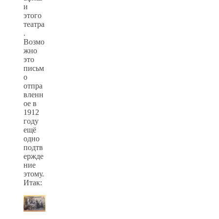
и
этого
театра
.
Возмо
жно
это
письм
о
отпра
вленн
ое в
1912
году
ещё
одно
подтв
ержде
ние
этому.
Итак: