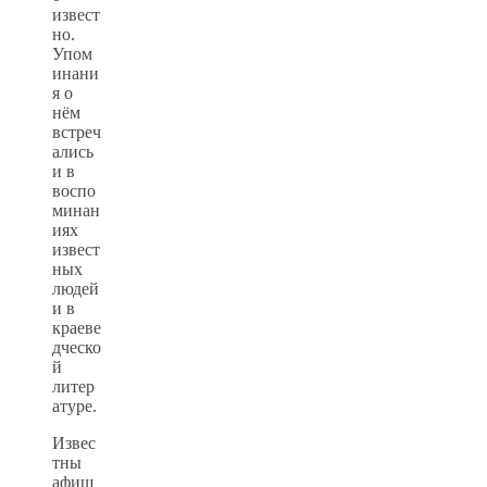
извест
но.
Упом
инани
я о
нём
встреч
ались
и в
воспо
минан
иях
извест
ных
людей
и в
краеве
дческо
й
литер
атуре.
Извес
тны
афиш