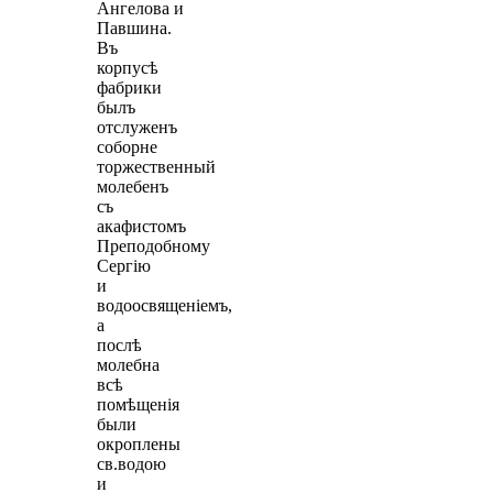
Ангелова и
Павшина.
Въ
корпусѣ
фабрики
былъ
отслуженъ
соборне
торжественный
молебенъ
съ
акафистомъ
Преподобному
Сергiю
и
водоосвященiемъ,
а
послѣ
молебна
всѣ
помѣщенiя
были
окроплены
св.водою
и