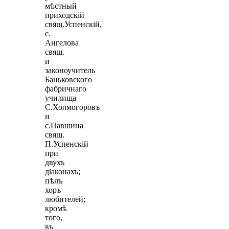
мѣстный
приходскiй
свящ.Успенскiй,
с.
Ангелова
свящ.
и
законоучитель
Баньковского
фабричнаго
училища
С.Холмогоровъ
и
с.Павшина
свящ.
П.Успенскiй
при
двухъ
дiаконахъ;
пѣлъ
хоръ
любителей;
кромѣ
того,
въ