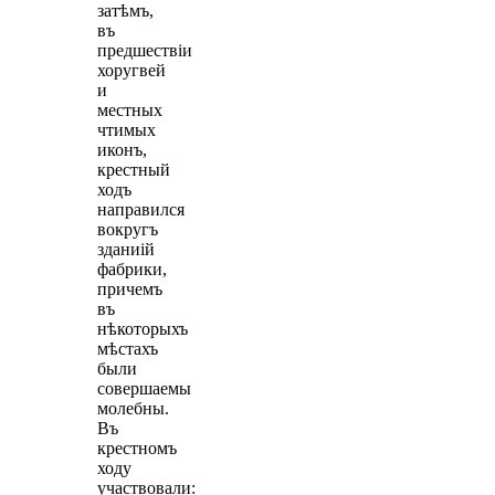
затѣмъ,
въ
предшествiи
хоругвей
и
местных
чтимых
иконъ,
крестный
ходъ
направился
вокругъ
зданиiй
фабрики,
причемъ
въ
нѣкоторыхъ
мѣстахъ
были
совершаемы
молебны.
Въ
крестномъ
ходу
участвовали: