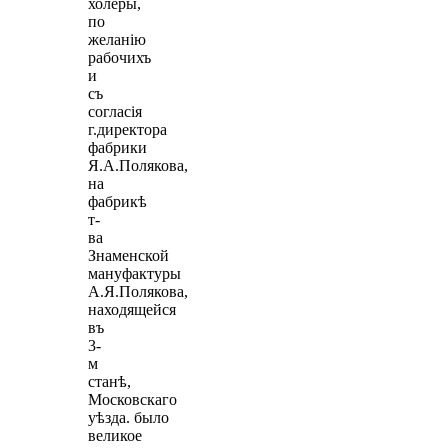
холеры,
по
желанiю
рабочихъ
и
съ
согласiя
г.директора
фабрики
Я.А.Полякова,
на
фабрикѣ
т-
ва
Знаменской
мануфактуры
А.Я.Полякова,
находящейся
въ
3-
м
станѣ,
Московскаго
уѣзда. было
великое