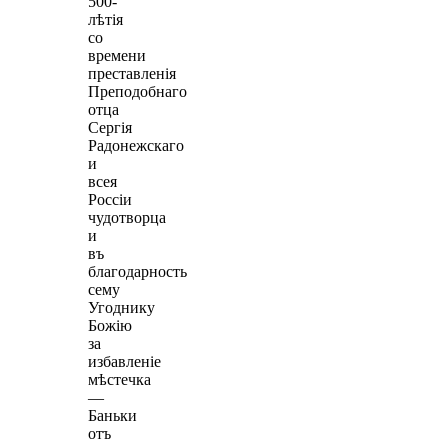
500-
лѣтiя
со
времени
преставленiя
Преподобнаго
отца
Сергiя
Радонежскаго
и
всея
Россiи
чудотворца
и
въ
благодарность
сему
Угоднику
Божiю
за
избавленiе
мѣстечка
—
Баньки
отъ