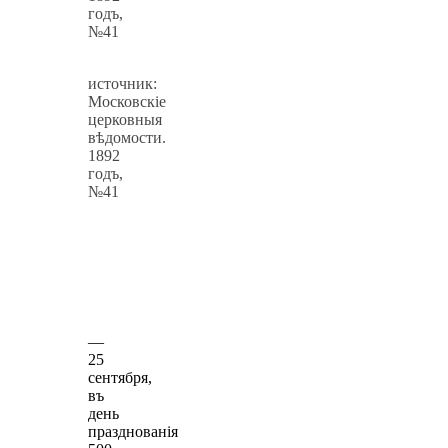
годъ,
№41
источник:
Московскiе
церковныя
вѣдомости.
1892
годъ,
№41
—
25
сентября,
въ
день
празднованiя