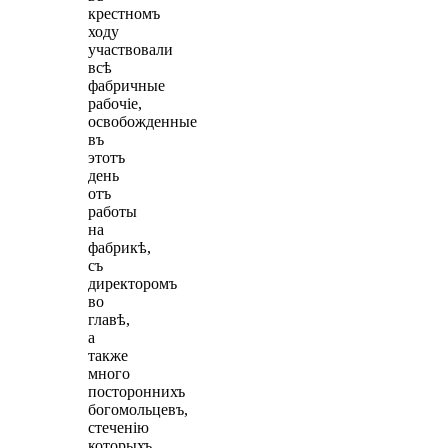
крестномъ
ходу
участвовали
всѣ
фабричные
рабочiе,
освобожденные
въ
этотъ
день
отъ
работы
на
фабрикѣ,
съ
директоромъ
во
главѣ,
а
также
много
постороннихъ
богомольцевъ,
стеченiю
которыхъ