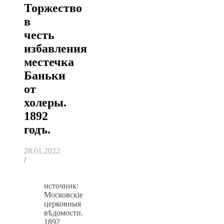
Торжество
в
честь
избавления
местечка
Баньки
от
холеры.
1892
годъ.
28.01.2022
/
источник:
Московскiе
церковныя
вѣдомости.
1892