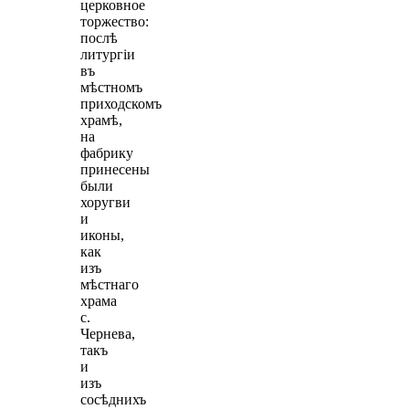
церковное
торжество:
послѣ
литургiи
въ
мѣстномъ
приходскомъ
храмѣ,
на
фабрику
принесены
были
хоругви
и
иконы,
как
изъ
мѣстнаго
храма
с.
Чернева,
такъ
и
изъ
сосѣднихъ