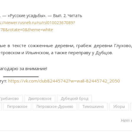
 — «Русские усадьбы». — Вып. 2. Читать
s://viewer.rusneb.ru/ru/rsl01002367089?
=78&rotate=0&theme=white
тые в тексте сожженные деревни, грабеж деревни Глухов
ровском и Ильинском, а также переправу у Дубцов.
агодарю за внимание!
тут:
https://vk.com/club82445742?w=wall-82445742_2050
Грибаново
Дмитровское
Дубецкий брод
Петровское
Петровское-Дурнево
Тимошкино
Уборы
Нет 