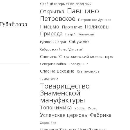
Особый лагерь УПВИ НКВД №27
Павшино
Открытка
Петровское
Петровское-Дурнево
 Губайлово
Письмо
Поляковы
Плотниче
Природа
Пётр 1
Романовы
Сабурово
Русинский овраг
Сабуровский лес "Дуловка"
Саввино-Сторожевский монастырь
Северная война
Спас-Тушино
Спас на Всходне
Степановское
Тимошкино
Товарищество
Знаменской
мануфактуры
Топонимика
Уборы
Усово
Успенская церковь
Фабрика
Хорошёво
Царевна Татьяна Михайлована