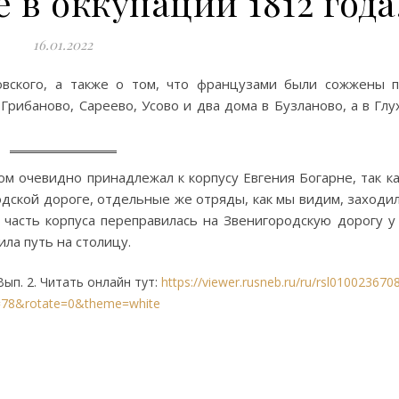
 в оккупации 1812 года
16.01.2022
вского, а также о том, что французами были сожжены п
рибаново, Сареево, Усово и два дома в Бузланово, а в Глу
м очевидно принадлежал к корпусу Евгения Богарне, так ка
дской дороге, отдельные же отряды, как мы видим, заходил
 часть корпуса переправилась на Звенигородскую дорогу у
ла путь на столицу.
ып. 2. Читать онлайн тут:
https://viewer.rusneb.ru/ru/rsl010023670
=78&rotate=0&theme=white