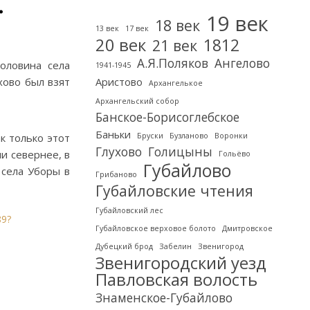
.
19 век
18 век
13 век
17 век
20 век
1812
21 век
А.Я.Поляков
Ангелово
оловина села
1941-1945
хово был взят
Аристово
Архангелькое
Архангельский собор
Банское-Борисоглебское
Баньки
к только этот
Бруски
Бузланово
Воронки
Глухово
Голицыны
и севернее, в
Гольёво
Губайлово
 села Уборы в
Грибаново
Губайловские чтения
Губайловский лес
89?
Губайловское верховое болото
Дмитровское
Дубецкий брод
Забелин
Звенигород
Звенигородский уезд
Павловская волость
Знаменское-Губайлово