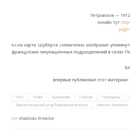
Петровское — 1912.
онлайн тут:
http
page
п.с.на карте Шуберта схематично изобразил упомяну
французских оккупационных подразделений в селах Пет
Бл
впервые публиковал этот материал 
1812
19 век
Бузланово
Глухово
Голицыны
Звенигородский уезд Павловская волость
Николо-Урюпино
от
Vladislav Ermolov