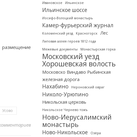
Ивановское
Ильинское
Ильинское шоссе
Иосифо-Волоцкий монастырь
Камер-фурьерский журнал
Лес
Коломенский уезд
Красногорск
Липовая аллея героев 1812 года
о, размещение
Межевые документы
Монастырская горка
Московский уезд
Хорошевская волость
Московско Виндаво Рыбинская
железная дорога
Нахабино
Нероновский овраг
Николо-Урюпино
Никольская церковь
Никольское Чернево тожъ
Усово
Ново-Иерусалимский
монастырь
комментариев
Ново-Никольское
Озёра