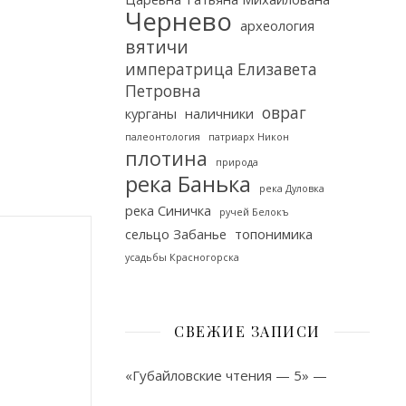
Чернево
археология
вятичи
императрица Елизавета
Петровна
овраг
курганы
наличники
палеонтология
патриарх Никон
плотина
природа
река Банька
река Дуловка
река Синичка
ручей Белокъ
сельцо Забанье
топонимика
усадьбы Красногорска
СВЕЖИЕ ЗАПИСИ
«Губайловские чтения — 5» —