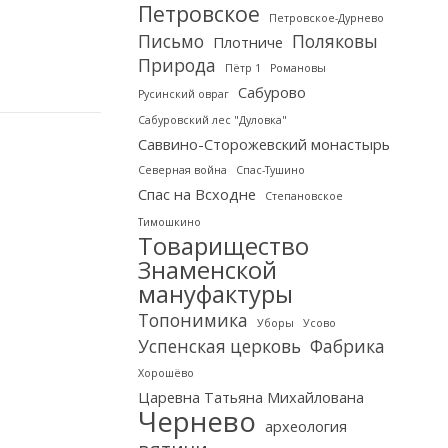
Петровское
Петровское-Дурнево
Письмо
Поляковы
Плотниче
Природа
Пётр 1
Романовы
Сабурово
Русинский овраг
Сабуровский лес "Дуловка"
Саввино-Сторожевский монастырь
Северная война
Спас-Тушино
Спас на Всходне
Степановское
Тимошкино
Товарищество
Знаменской
мануфактуры
Топонимика
Уборы
Усово
Успенская церковь
Фабрика
Хорошёво
Царевна Татьяна Михайлована
Чернево
археология