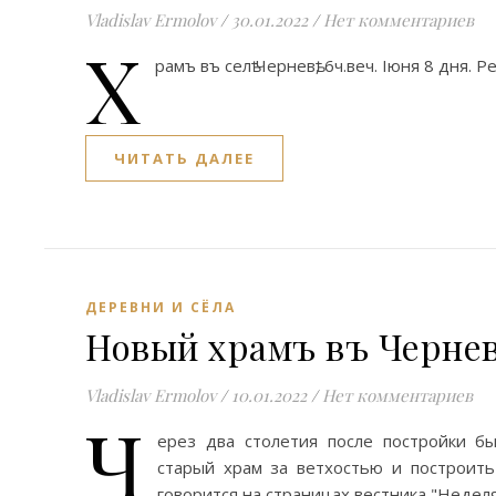
Vladislav Ermolov
/
30.01.2022
/
Нет комментариев
Х
рамъ въ селѣ Черневѣ, 6ч.веч. Iюня 8 дня. 
ЧИТАТЬ ДАЛЕЕ
ДЕРЕВНИ И СЁЛА
Новый храмъ въ Черневѣ
Vladislav Ermolov
/
10.01.2022
/
Нет комментариев
Ч
ерез два столетия после постройки б
старый храм за ветхостью и построить
говорится на страницах вестника "Неделя 