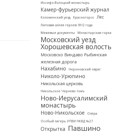
Иосифо-Волоцкий монастырь
Камер-фурьерский журнал
Лес
Коломенский уезд
Красногорск
Липовая аллея героев 1812 года
Межевые документы
Монастырская горка
Московский уезд
Хорошевская волость
Московско Виндаво Рыбинская
железная дорога
Нахабино
Нероновский овраг
Николо-Урюпино
Никольская церковь
Никольское Чернево тожъ
Ново-Иерусалимский
монастырь
Ново-Никольское
Озёра
Особый лагерь УПВИ НКВД №27
Павшино
Открытка