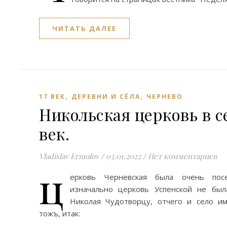
ЧИТАТЬ ДАЛЕЕ
,
,
17 ВЕК
ДЕРЕВНИ И СЁЛА
ЧЕРНЕВО
Никольская церковь в се
век.
Vladislav Ermolov
/
03.01.2022
/
Нет комментариев
ц
ерковь Черневская была очень пос
изначально церковь Успенской не был
Николая Чудотворцу, отчего и село им
тожъ, итак: