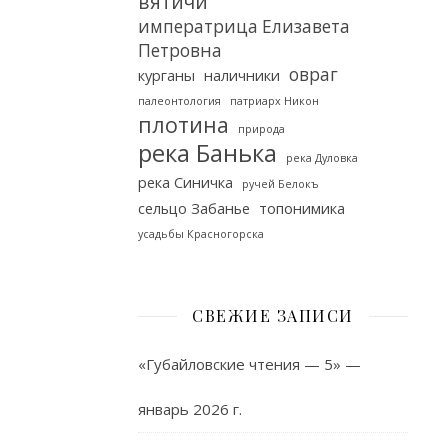
вятичи
императрица Елизавета
Петровна
овраг
курганы
наличники
палеонтология
патриарх Никон
плотина
природа
река Банька
река Дуловка
река Синичка
ручей Белокъ
сельцо Забанье
топонимика
усадьбы Красногорска
СВЕЖИЕ ЗАПИСИ
«Губайловские чтения — 5» —
январь 2026 г.