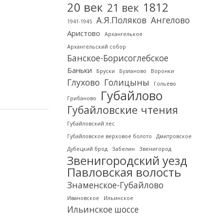
20 век
1812
21 век
А.Я.Поляков
Ангелово
1941-1945
Аристово
Архангелькое
Архангельский собор
Банское-Борисоглебское
Баньки
Бруски
Бузланово
Воронки
Глухово
Голицыны
Гольёво
Губайлово
Грибаново
Губайловские чтения
Губайловский лес
Губайловское верховое болото
Дмитровское
Дубецкий брод
Забелин
Звенигород
Звенигородский уезд
Павловская волость
Знаменское-Губайлово
Ивановское
Ильинское
Ильинское шоссе