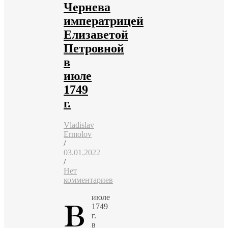
Чернева
императрицей
Елизаветой
Петровной
в
июле
1749
г.
Vladislav
Ermolov
/
03.01.2022
/
Нет
комментариев
в
июле
1749
г.
в