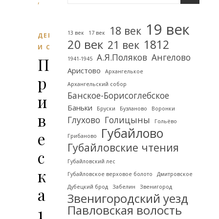
,
19 век
18 век
13 век
17 век
ДЕРЕВНИ
20 век
1812
21 век
И СЁЛА
А.Я.Поляков
Ангелово
П
1941-1945
Аристово
Архангелькое
р
Архангельский собор
Банское-Борисоглебское
и
Баньки
Бруски
Бузланово
Воронки
в
Глухово
Голицыны
Гольёво
Губайлово
е
Грибаново
Губайловские чтения
с
Губайловский лес
к
Губайловское верховое болото
Дмитровское
Дубецкий брод
Забелин
Звенигород
а
Звенигородский уезд
1
Павловская волость