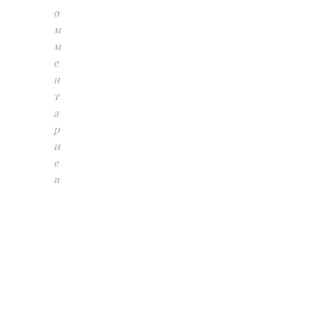
о
м
м
е
н
т
а
р
и
е
в
П
р
и
в
е
с
к
а