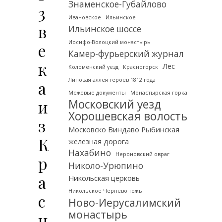
Знаменское-Губайлово
3
Ивановское
Ильинское
в
Ильинское шоссе
Иосифо-Волоцкий монастырь
е
Камер-фурьерский журнал
к
Лес
Коломенский уезд
Красногорск
Липовая аллея героев 1812 года
а
Межевые документы
Монастырская горка
и
Московский уезд
Хорошевская волость
з
Московско Виндаво Рыбинская
К
железная дорога
Нахабино
Нероновский овраг
р
Николо-Урюпино
а
Никольская церковь
Никольское Чернево тожъ
с
Ново-Иерусалимский
монастырь
н