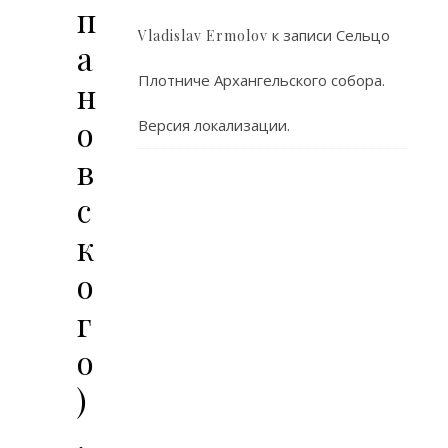
п
к записи
Сельцо
Vladislav Ermolov
а
Плотниче Архангельского собора.
н
о
Версия локализации.
в
с
к
о
г
о
)
.