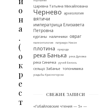
й
Хорошёво
Царевна Татьяна Михайлована
о
Чернево
археология
н
вятичи
императрица Елизавета
а
Петровна
.
овраг
курганы
наличники
палеонтология
патриарх Никон
(
плотина
природа
о
река Банька
река Дуловка
к
река Синичка
ручей Белокъ
сельцо Забанье
топонимика
р
усадьбы Красногорска
е
с
СВЕЖИЕ ЗАПИСИ
т
«Губайловские чтения — 5» —