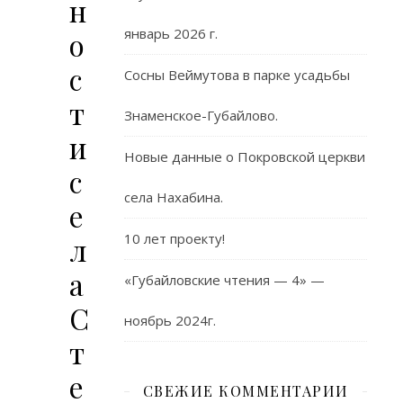
н
январь 2026 г.
о
с
Сосны Веймутова в парке усадьбы
т
Знаменское-Губайлово.
и
Новые данные о Покровской церкви
с
села Нахабина.
е
10 лет проекту!
л
а
«Губайловские чтения — 4» —
С
ноябрь 2024г.
т
е
СВЕЖИЕ КОММЕНТАРИИ