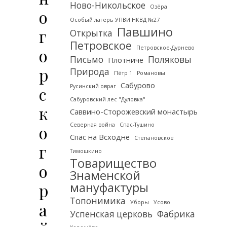
Ново-Никольское
Озёра
о
Особый лагерь УПВИ НКВД №27
Павшино
г
Открытка
Петровское
Петровское-Дурнево
о
Письмо
Поляковы
Плотниче
р
Природа
Пётр 1
Романовы
Сабурово
Русинский овраг
с
Сабуровский лес "Дуловка"
к
Саввино-Сторожевский монастырь
Северная война
Спас-Тушино
о
Спас на Всходне
Степановское
г
Тимошкино
Товарищество
о
Знаменской
р
мануфактуры
Топонимика
а
Уборы
Усово
Успенская церковь
Фабрика