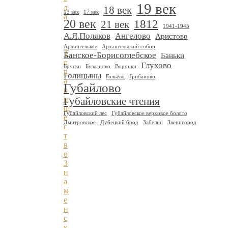
19 век
л
18 век
13 век
17 век
а
20 век
1812
21 век
,
1941-1945
А.Я.Поляков
Ангелово
Аристово
Архангелькое
Архангельский собор
Т
Банское-Борисоглебское
Баньки
о
Глухово
Бруски
Бузланово
Воронки
в
Голицыны
Гольёво
Грибаново
а
Губайлово
р
и
Губайловские чтения
щ
Губайловский лес
Губайловское верховое болото
е
Дмитровское
Дубецкий брод
Забелин
Звенигород
с
т
в
о
З
н
а
м
е
н
с
к