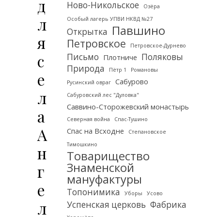
д
Ново-Никольское
Озёра
л
Особый лагерь УПВИ НКВД №27
Павшино
Открытка
я
Петровское
Петровское-Дурнево
с
Письмо
Поляковы
Плотниче
Природа
Пётр 1
Романовы
е
Сабурово
Русинский овраг
л
Сабуровский лес "Дуловка"
Саввино-Сторожевский монастырь
а
Северная война
Спас-Тушино
А
Спас на Всходне
Степановское
Тимошкино
н
Товарищество
Знаменской
г
мануфактуры
е
Топонимика
Уборы
Усово
л
Успенская церковь
Фабрика