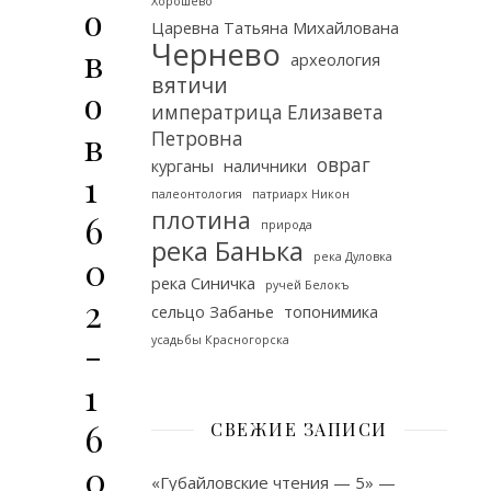
Хорошёво
о
Царевна Татьяна Михайлована
Чернево
в
археология
вятичи
о
императрица Елизавета
в
Петровна
овраг
курганы
наличники
1
палеонтология
патриарх Никон
плотина
6
природа
река Банька
0
река Дуловка
река Синичка
ручей Белокъ
2
сельцо Забанье
топонимика
-
усадьбы Красногорска
1
6
СВЕЖИЕ ЗАПИСИ
0
«Губайловские чтения — 5» —