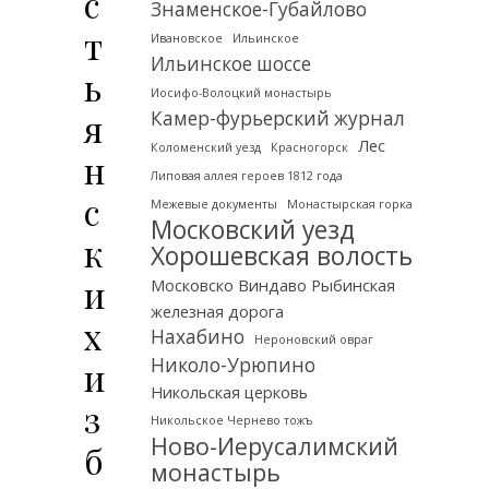
с
Знаменское-Губайлово
т
Ивановское
Ильинское
Ильинское шоссе
ь
Иосифо-Волоцкий монастырь
я
Камер-фурьерский журнал
Лес
Коломенский уезд
Красногорск
н
Липовая аллея героев 1812 года
с
Межевые документы
Монастырская горка
Московский уезд
к
Хорошевская волость
и
Московско Виндаво Рыбинская
железная дорога
х
Нахабино
Нероновский овраг
Николо-Урюпино
и
Никольская церковь
з
Никольское Чернево тожъ
Ново-Иерусалимский
б
монастырь