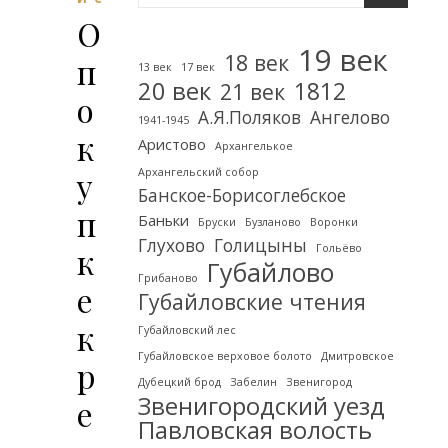
О
19 век
18 век
п
13 век
17 век
20 век
1812
21 век
о
А.Я.Поляков
Ангелово
1941-1945
к
Аристово
Архангелькое
у
Архангельский собор
Банское-Борисоглебское
п
Баньки
Бруски
Бузланово
Воронки
Глухово
Голицыны
к
Гольёво
Губайлово
Грибаново
е
Губайловские чтения
к
Губайловский лес
Губайловское верховое болото
Дмитровское
р
Дубецкий брод
Забелин
Звенигород
Звенигородский уезд
е
Павловская волость