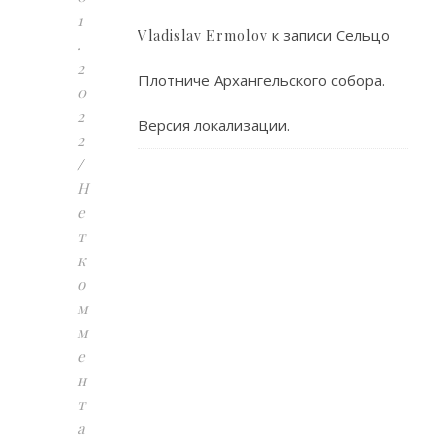
1
к записи
Сельцо
Vladislav Ermolov
.
2
Плотниче Архангельского собора.
0
2
Версия локализации.
2
/
Н
е
т
к
о
м
м
е
н
т
а