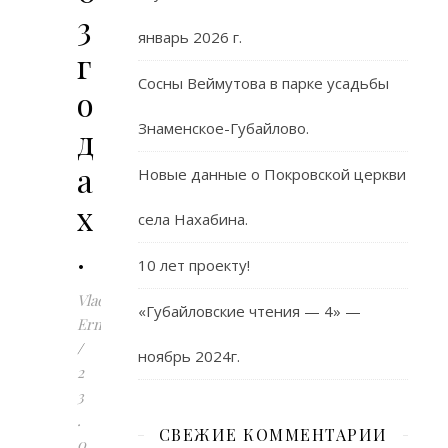
3
январь 2026 г.
г
Сосны Веймутова в парке усадьбы
о
Знаменское-Губайлово.
д
а
Новые данные о Покровской церкви
х
села Нахабина.
.
10 лет проекту!
Vladislav
«Губайловские чтения — 4» —
Ermolov
/
ноябрь 2024г.
2
3
.
СВЕЖИЕ КОММЕНТАРИИ
0