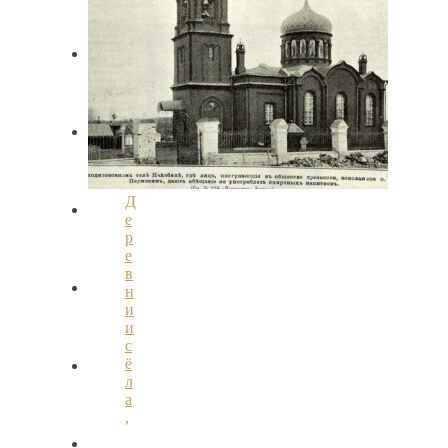
Д
е
р
е
в
н
и
и
с
ё
л
а
,