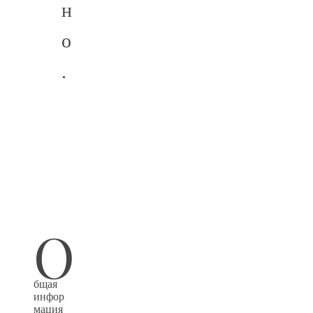
н
о
.
О
бщая
инфор
мация