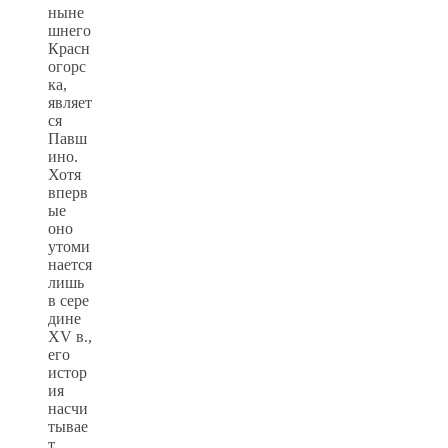
ныне
шнего
Красн
огорс
ка,
являет
ся
Павш
ино.
Хотя
вперв
ые
оно
утоми
нается
лишь
в сере
дине
XV в.,
его
истор
ия
насчи
тывае
т