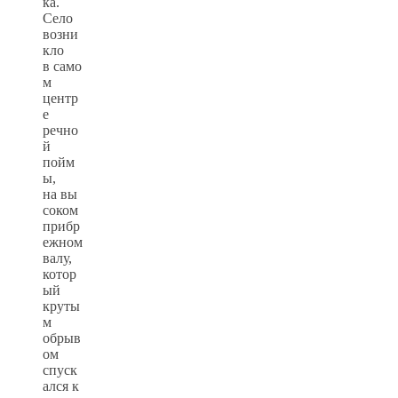
ка.
Село
возни
кло
в само
м
центр
е
речно
й
пойм
ы,
на вы
соком
прибр
ежном
валу,
котор
ый
круты
м
обрыв
ом
спуск
ался к