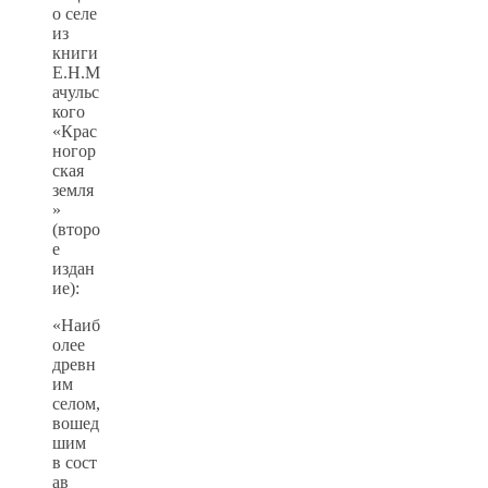
о селе
из
книги
Е.Н.М
ачульс
кого
«Крас
ногор
ская
земля
»
(второ
е
издан
ие):
«Наиб
олее
древн
им
селом,
вошед
шим
в сост
ав