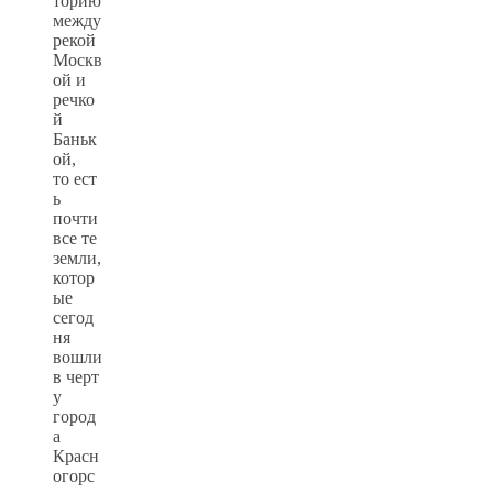
торию
между
рекой
Москв
ой и
речко
й
Баньк
ой,
то ест
ь
почти
все те
земли,
котор
ые
сегод
ня
вошли
в черт
у
город
а
Красн
огорс