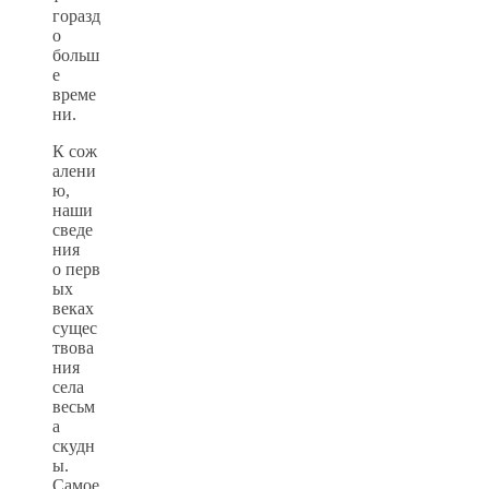
горазд
о
больш
е
време
ни.
К сож
алени
ю,
наши
сведе
ния
о перв
ых
веках
сущес
твова
ния
села
весьм
а
скудн
ы.
Самое