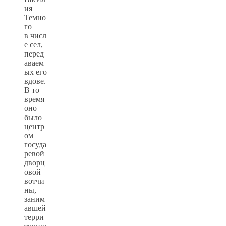
ия
Темно
го
в числ
е сел,
перед
аваем
ых его
вдове.
В то
время
оно
было
центр
ом
госуда
ревой
дворц
овой
вотчи
ны,
заним
авшей
терри