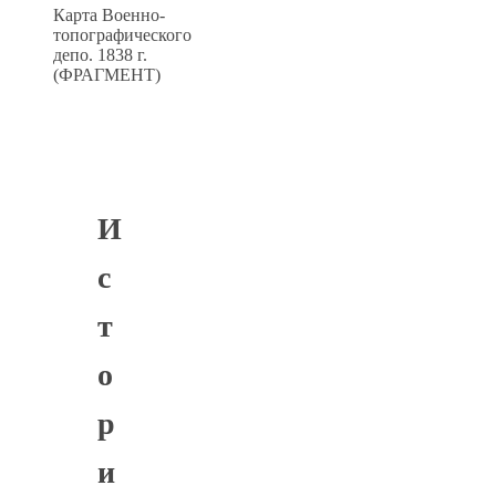
Карта Военно-
топографического
депо. 1838 г.
(ФРАГМЕНТ)
И
с
т
о
р
и