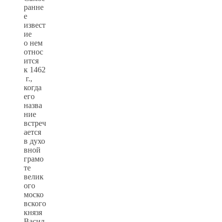
ранне
е
извест
ие
о нем
относ
ится
к 1462
г.,
когда
его
назва
ние
встреч
ается
в духо
вной
грамо
те
велик
ого
моско
вского
князя
Васил