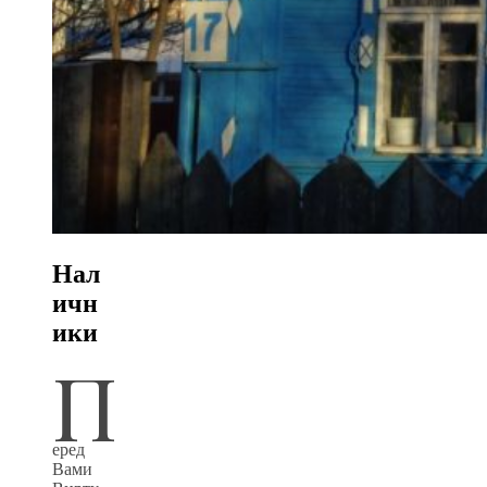
Нал
ичн
ики
П
еред
Вами