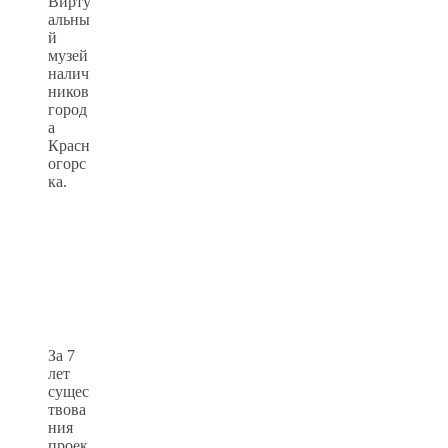
Вирту
альны
й
музей
налич
ников
город
а
Красн
огорс
ка.
За 7
лет
сущес
твова
ния
проек