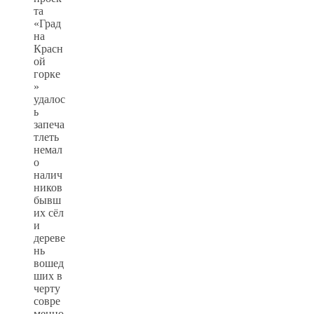
та
«Град
на
Красн
ой
горке
»
удалос
ь
запеча
тлеть
немал
о
налич
ников
бывш
их сёл
и
дереве
нь
вошед
ших в
черту
совре
менно