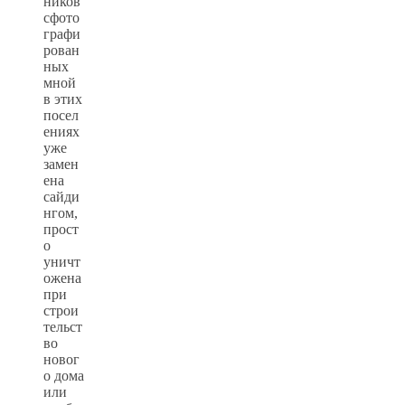
ников
сфото
графи
рован
ных
мной
в этих
посел
ениях
уже
замен
ена
сайди
нгом,
прост
о
уничт
ожена
при
строи
тельст
во
новог
о дома
или