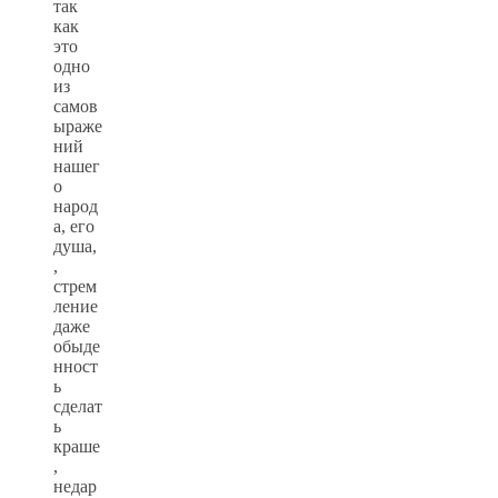
так
как
это
одно
из
самов
ыраже
ний
нашег
о
народ
а, его
душа,
,
стрем
ление
даже
обыде
нност
ь
сделат
ь
краше
,
недар