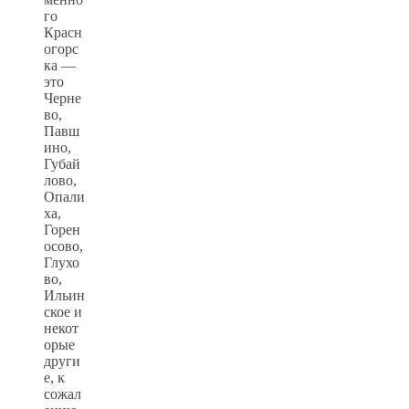
го
Красн
огорс
ка —
это
Черне
во,
Павш
ино,
Губай
лово,
Опали
ха,
Горен
осово,
Глухо
во,
Ильин
ское и
некот
орые
други
е, к
сожал