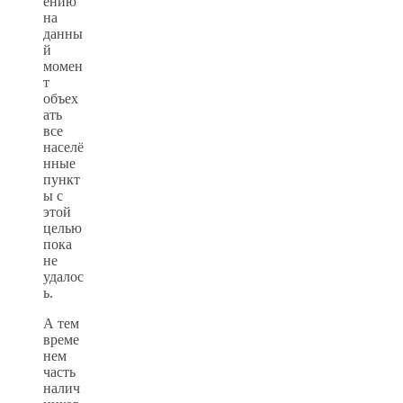
ению
на
данны
й
момен
т
объех
ать
все
населё
нные
пункт
ы с
этой
целью
пока
не
удалос
ь.
А тем
време
нем
часть
налич