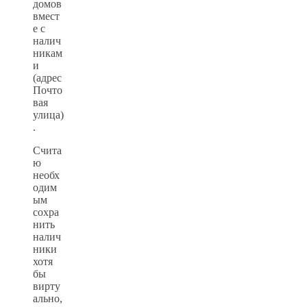
домов
вмест
е с
налич
никам
и
(адрес
Почто
вая
улица)
.
Счита
ю
необх
одим
ым
сохра
нить
налич
ники
хотя
бы
вирту
ально,