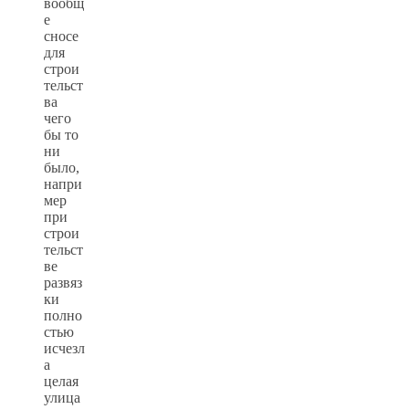
вообщ
е
сносе
для
строи
тельст
ва
чего
бы то
ни
было,
напри
мер
при
строи
тельст
ве
развяз
ки
полно
стью
исчезл
а
целая
улица