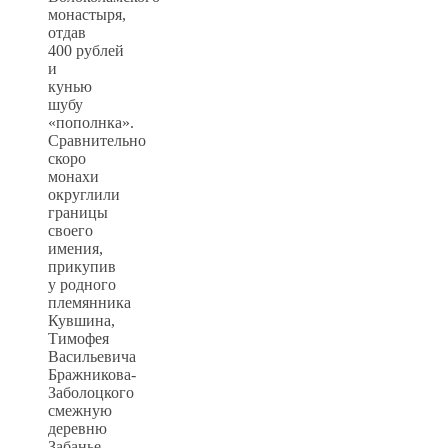
монастыря,
отдав
400 рублей
и
кунью
шубу
«пополнка».
Сравнительно
скоро
монахи
округлили
границы
своего
имения,
прикупив
у родного
племянника
Кувшина,
Тимофея
Васильевича
Бражникова-
Заболоцкого
смежную
деревню
Забанье,