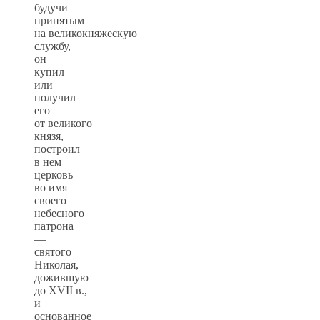
будучи
принятым
на великокняжескую
службу,
он
купил
или
получил
его
от великого
князя,
построил
в нем
церковь
во имя
своего
небесного
патрона
—
святого
Николая,
дожившую
до XVII в.,
и
основанное