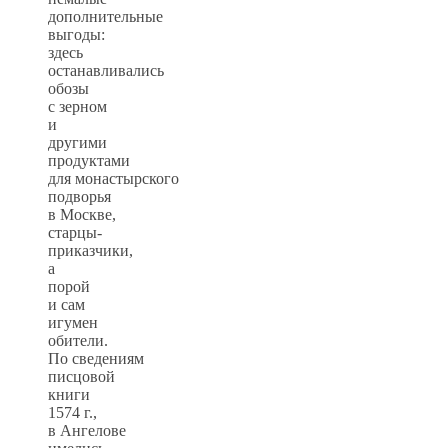
дополнительные
выгоды:
здесь
останавливались
обозы
с зерном
и
другими
продуктами
для монастырского
подворья
в Москве,
старцы-
приказчики,
а
порой
и сам
игумен
обители.
По сведениям
писцовой
книги
1574 г.,
в Ангелове