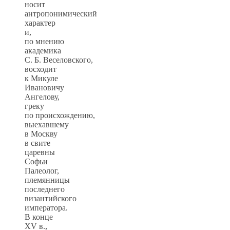
носит
антропонимический
характер
и,
по мнению
академика
С. Б. Веселовского,
восходит
к Микуле
Ивановичу
Ангелову,
греку
по происхождению,
выехавшему
в Москву
в свите
царевны
Софьи
Палеолог,
племянницы
последнего
византийского
императора.
В конце
XV в.,