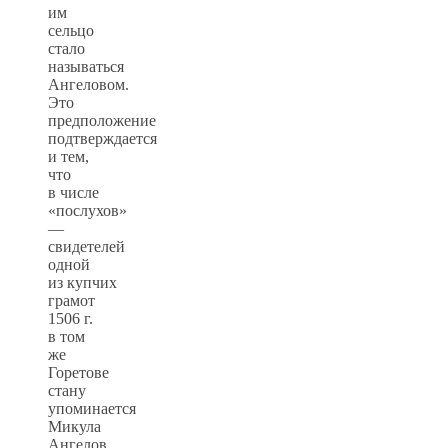
им
сельцо
стало
называться
Ангеловом.
Это
предположение
подтверждается
и тем,
что
в числе
«послухов»
—
свидетелей
одной
из купчих
грамот
1506 г.
в том
же
Горетове
стану
упоминается
Микула
Ангелов.