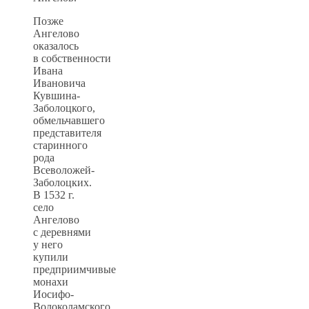
Позже
Ангелово
оказалось
в собственности
Ивана
Ивановича
Кувшина-
Заболоцкого,
обмельчавшего
представителя
старинного
рода
Всеволожей-
Заболоцких.
В 1532 г.
село
Ангелово
с деревнями
у него
купили
предприимчивые
монахи
Иосифо-
Волоколамского