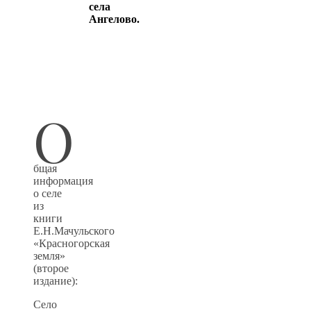
села
Ангелово.
О
бщая
информация
о селе
из
книги
Е.Н.Мачульского
«Красногорская
земля»
(второе
издание):
Село