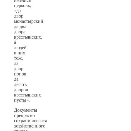
имелись
церковь,
«да
двор
монастырский
да два
двора
крестьянских,
а
людей
в них
тож,
да
двор
попов
да
десять
дворов
крестьянских
пусты».
Документы
прекрасно
сохранившегося
хозяйственного