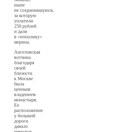
ныне
не сохранившуюся,
за которую
уплатили
250 рублей
и дали
в «пополнку»
мерина.
Ангеловская
вотчина
благодаря
своей
близости
к Москве
была
ценным
владением
монастыря.
Ее
расположение
у большой
дороги
давало
немалые